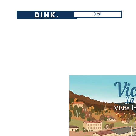
BINK.
Olizel