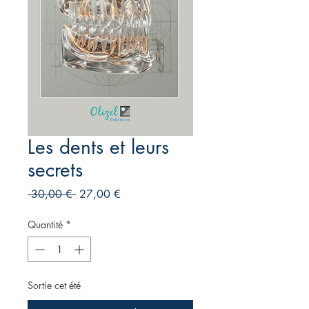
Les dents et leurs
secrets
Prix
Prix
 30,00 € 
27,00 €
original
promotionnel
Quantité
*
Sortie cet été