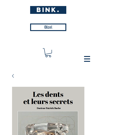
BINK.
Olizel