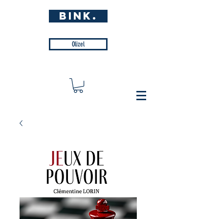
BINK.
Olizel