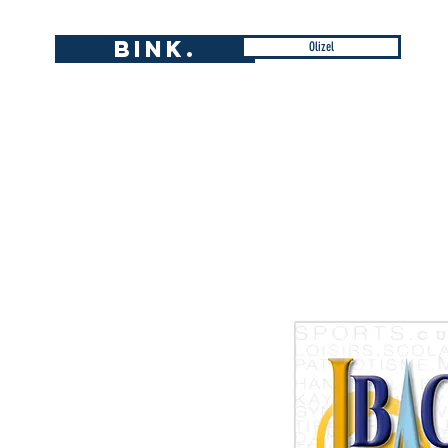
BINK.
Olizel