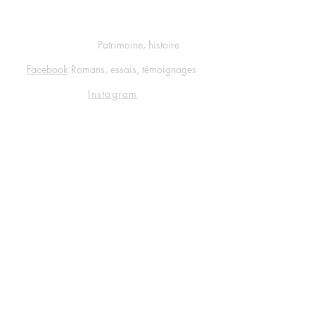
Réseaux sociaux
Facebook
Patrimoine, histoire
Facebook
Romans, essais, témoignages
Instagram
Soyez les premiers informés
Notre newsletter
Rejoindre